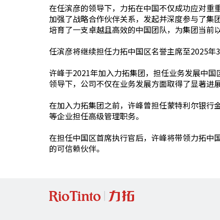
在任滨彦的领导下，力拓在中国不仅成功应对重
加强了战略合作伙伴关系，发起并深度参与了集
培育了一支卓越且高效的中国团队，为集团当前
任滨彦将继续担任力拓中国区名誉主席至2025年3
许峰于2021年加入力拓集团，担任业务发展中
领导下，公司不仅在业务发展方面取得了显著进
在加入力拓集团之前，许峰曾担任蒙特利尔银行
等企业担任高级管理职务。
在担任中国区首席执行官后，许峰将带领力拓中
的可信赖伙伴。