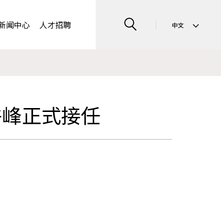
新闻中心
人才招聘
中文
许峰正式接任